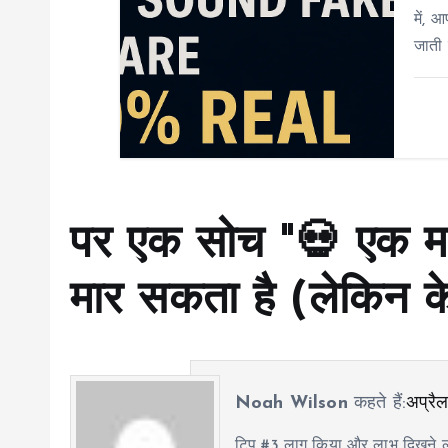
में, 
जाती है
पर एक सोच "
💀 एक म
मार सकता है (लेकिन क
Noah Wilson
कहते हैं:
अप्रैल
टिप #3 लागू किया और लाभ दिखने ल