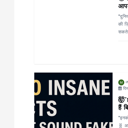
आपक
न
"दुनि
की ज़
सकते।
i
दिस
🤯“
हैं 
"इनको
🧬 आप