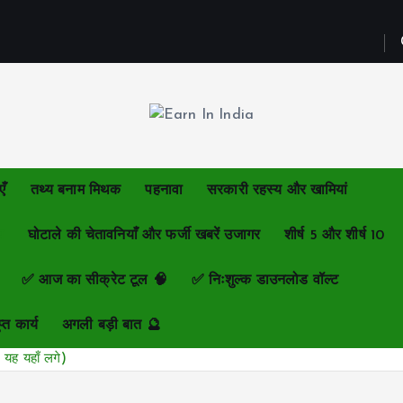
एँ
तथ्य बनाम मिथक
पहनावा
सरकारी रहस्य और खामियां
य
घोटाले की चेतावनियाँ और फर्जी खबरें उजागर
शीर्ष 5 और शीर्ष 10
✅ आज का सीक्रेट टूल 🧠
✅ निःशुल्क डाउनलोड वॉल्ट
्त कार्य
अगली बड़ी बात 🔮
यह यहाँ लगे)