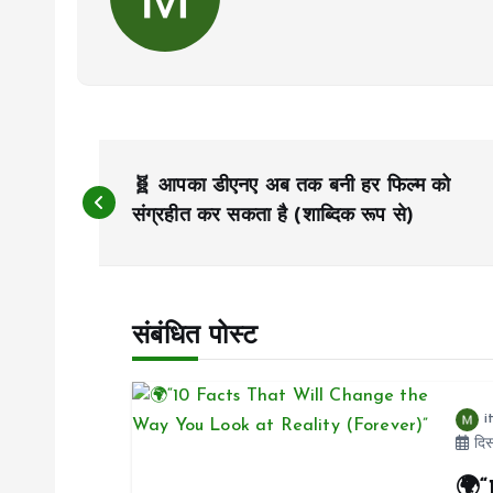
पो
🧬 आपका डीएनए अब तक बनी हर फिल्म को
स्ट
संग्रहीत कर सकता है (शाब्दिक रूप से)
ने
संबंधित पोस्ट
वि
गे
i
दिस
श
🌍“