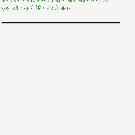
तथ्य
ऐ
ऐप्स
शीर्ष 10
मिथकों
डीवाईके?
डाउनलोड
कार्य
आ रहा
प्रश्नोत्तरी
सरकारी हैकिंग
घोटाले
औजार