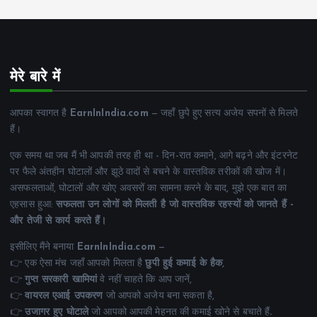
मेरे बारे में
आपका स्वागत है
EarnInIndia.com
— जहाँ छुपे हुए सत्य अजेय सपनों से मिलते
हैं।
एक समय था जब मैं भी आपकी तरह ही था - दिन-रात कमाने, आगे बढ़ने और इंटरनेट
पर फैले अंतहीन घोटालों और झूठे वादों से बचने के वास्तविक तरीकों की खोज में।
असफलताओं, घोटालों और खोए अवसरों का सामना करने के बाद, मुझे एक बात का
एहसास हुआ:
सफलता उन लोगों को मिलती है जो वास्तविक रहस्यों को जानते हैं -
और तेजी से कार्य करते हैं।
इसीलिए मैंने बनाया
EarnInIndia.com
—
👉 एक ऐसा मंच जहाँ आपको मिलता है
छुपी हुई कमाई के हैक
,
👉
गुप्त सरकारी खामियां
वे नहीं चाहते कि आप जानें,
👉
वायरल एआई उपकरण
जो आपको अजेय बना सकता है,
👉
उजागर हुए घोटाले
जो आपको आपकी मेहनत की कमाई खोने से बचाते हैं
.