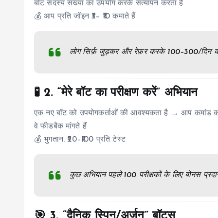
बॉट सदस्य संख्या का उपयोग करके सत्यापन करता है
💰 आप प्रति जॉइन ₹3– ₹10 कमाते हैं
लोग सिर्फ़ जुड़कर और रेफ़र करके ₹100–₹300/दिन कम
🧪 2.
“मेरे बॉट का परीक्षण करें” अभियान
एक नए बॉट को उपयोगकर्ताओं की आवश्यकता है → आप कमांड का पर
वे फीडबैक मांगते हैं
💰 भुगतान: ₹20–₹100 प्रति टेस्ट
कुछ अभियान पहले 100 परीक्षकों के लिए बोनस प्रदान
🎯 3.
“दैनिक स्पिन/अर्जन” बॉट्स