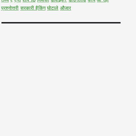
तथ्य
ऐ
ऐप्स
शीर्ष 10
मिथकों
डीवाईके?
डाउनलोड
कार्य
आ रहा
प्रश्नोत्तरी
सरकारी हैकिंग
घोटाले
औजार