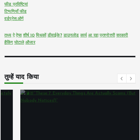
फीड प्रविष्टियां
टिप्पणियाँ फीड
वर्डप्रेस.ऑर्ग
तथ्य
ऐ
ऐप्स
शीर्ष 10
मिथकों
डीवाईके?
डाउनलोड
कार्य
आ रहा
प्रश्नोत्तरी
सरकारी
हैकिंग
घोटाले
औजार
तुम्हें याद किया