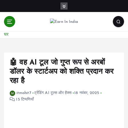
सा
म
ग्री
प
र
घर
जा
एं
🤖 वह AI टूल जो गुप्त रूप से अरबों
डॉलर के स्टार्टअप को शक्ति प्रदान कर
रहा है
itmohit7
ट्रेंडिंग AI टूल्स और हैक्स
18 नवंबर, 2025
15 टिप्पणियाँ