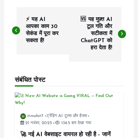
पो
⚡ यह AI
🆚 यह मुफ़्त AI
स्ट
आपका काम 30
टूल गति और
सेकंड में पूरा कर
सटीकता में
सकता है!
ChatGPT को
ने
हरा देता है!
वि
गे
संबंधित पोस्ट
श
न
itmohit7
ट्रेंडिंग AI टूल्स और हैक्स
21 नवंबर, 2025
1365 बार देखा गया
🚀 नई AI वेबसाइट वायरल हो रही है - जानें