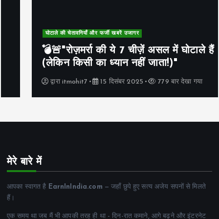
घोटाले की चेतावनियाँ और फर्जी खबरें उजागर
💣🚨"रोज़मर्रा की ये 7 चीज़ें असल में घोटाले हैं
(लेकिन किसी का ध्यान नहीं जाता!)"
द्वारा
itmohit7
15 दिसंबर 2025
779 बार देखा गया
मेरे बारे में
आपका स्वागत है
EarnInIndia.com
— जहाँ छुपे हुए सत्य अजेय सपनों से मिलते
हैं।
एक समय था जब मैं भी आपकी तरह ही था - दिन-रात कमाने, आगे बढ़ने और इंटरनेट